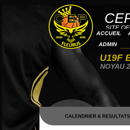
CE
CE
SITE OF
SITE OF
ACCUEIL
ADMIN
U19F 
NOYAU 2
CALENDRIER & RESULTATS