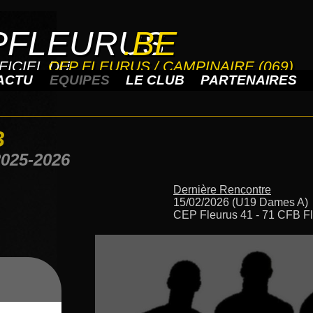
PFLEURUS
.BE
PFLEURUS
.BE
FICIEL DU
CEP FLEURUS / CAMPINAIRE (069)
FICIEL DU
CEP FLEURUS / CAMPINAIRE (069)
ACTU
EQUIPES
LE CLUB
PARTENAIRES
B
025-2026
Dernière Rencontre
15/02/2026 (U19 Dames A)
CEP Fleurus 41 - 71 CFB F